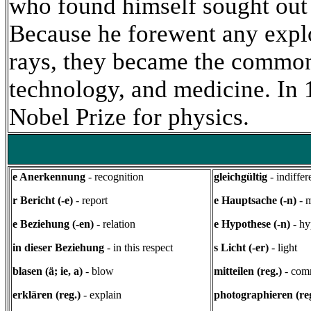
who found himself sought out 
Because he forewent any explo
rays, they became the common
tec
hnology, and medicine. In 
Nobel Prize for physics.
e Anerkennung
- recognition
gleichgültig
- indiffer
r Bericht (-e)
- report
e Hauptsache (-n)
- 
e Beziehung (-en)
- relation
e Hypothese (-n)
- hy
in dieser Beziehung
- in this respect
s Licht (-er)
- light
blasen (ä; ie, a)
- blow
mitteilen (reg.)
- com
erklären (reg.)
- explain
photographieren (re