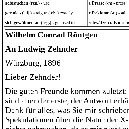
gebrauchen (reg.)
- use
e Presse (-n)
- press
gerade
- (adj.) straight; (adv.) exactly
e Reklame (-n)
- adv
sich gewöhnen an (reg.)
- get used to
schwätzen (also: sch
Wilhelm Conrad Röntgen
An Ludwig Zehnder
Würzburg, 1896
Lieber Zehnder!
Die guten Freunde kommen zuletzt: e
sind aber der erste, der Antwort erhä
Dank für alles, was Sie mir schriebe
Spekulationen über die Natur der X-