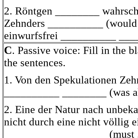
2. Röntgen ________ wahrsche
Zehnders __________ (would 
einwurfsfrei __________ ___
C
. Passive voice: Fill in the b
the sentences.
1. Von den Spekulationen Ze
__________ ________ (was ab
2. Eine der Natur nach unbe
nicht durch eine nicht völlig
e
__________ ________ (must ..