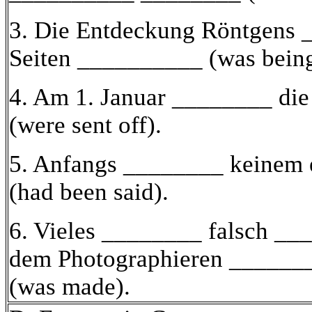
3. Die Entdeckung Röntgens 
Seiten __________ (was bein
4. Am 1. Januar ________ die
(were sent off).
5. Anfangs ________ keinem
(had been said).
6. Vieles ________ falsch __
dem
Photographieren ______
(was made).