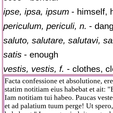
ipse, ipsa, ipsum
- himself, h
periculum, periculi, n.
- dan
saluto, salutare, salutavi, s
satis
- enough
vestis, vestis, f.
- clothes, c
Facta confessione et absolutione, er
statim notitiam eius habebat et ait: 
Iam notitiam tui habeo. Paucas veste
et ad palatium tuum perge! Ut spero