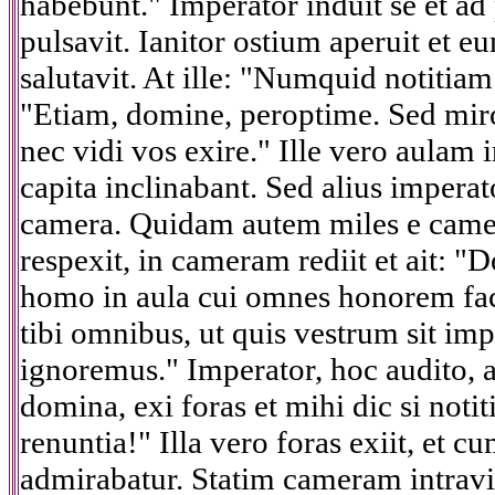
habebunt." Imperator induit se et ad
pulsavit. Ianitor ostium aperuit et e
salutavit. At ille: "Numquid notitiam
"Etiam, domine, peroptime. Sed miror
nec vidi vos exire." Ille vero aulam 
capita inclinabant. Sed alius impera
camera. Quidam autem miles e camer
respexit, in cameram rediit et ait: 
homo in aula cui omnes honorem faci
tibi omnibus, ut quis vestrum sit imp
ignoremus." Imperator, hoc audito, a
domina, exi foras et mihi dic si noti
renuntia!" Illa vero foras exiit, et c
admirabatur. Statim cameram intravit