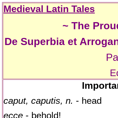
Medieval Latin Tales
~ The Prou
De Superbia et Arrogant
Pa
E
Importa
caput, caputis, n.
- head
ecce
- behold!