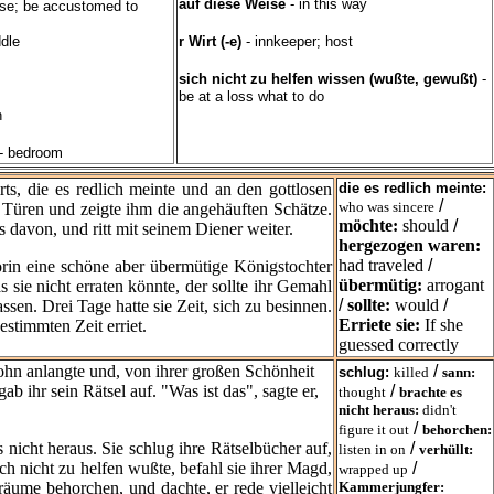
auf diese Weise
- in this way
urse; be accustomed to
ddle
r Wirt (-e)
- innkeeper; host
sich nicht zu helfen wissen (wußte, gewußt)
-
be at a loss what to do
h
- bedroom
s, die es redlich meinte und an den gottlosen
die es redlich meinte:
/
who was sincere
Türen und zeigte ihm die angehäuften Schätze.
möchte:
should
/
s davon, und ritt mit seinem Diener weiter.
hergezogen waren:
had traveled
/
rin eine schöne aber übermütige Königstochter
übermütig:
arrogant
s sie nicht erraten könnte, der sollte ihr Gemahl
/
sollte:
would
/
ssen. Drei Tage hatte sie Zeit, sich zu besinnen.
Erriete sie:
If she
estimmten Zeit erriet.
guessed correctly
hn anlangte und, von ihrer großen
Schönheit
/
schlug:
killed
sann:
ab ihr sein Rätsel auf. "Was ist das", sagte er,
/
thought
brachte es
nicht heraus:
didn't
/
figure it out
behorchen:
 nicht heraus. Sie schlug ihre Rätselbücher auf,
/
listen in on
verhüllt:
ich nicht zu helfen wußte, befahl sie ihrer Magd,
/
wrapped up
räume behorchen, und dachte, er rede vielleicht
Kammerjungfer: