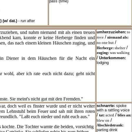
pass (time)
) (w/ dat.)
- run after
rzuziehen, und nahm niemand mit als einen treuen
umherzuziehen:
to
/
r Abend kam, konnte er keine Herberge finden und
rove
niemand als:
/
chen, das nach einem kleinen Häuschen zuging, und
no one but
/
Herberge:
shelter
zuging:
was walking
/
ein Diener in dem Häuschen für die Nacht ein
Unterkommen:
lodging
 wohl, aber ich rate euch nicht dazu; geht nicht
ste. Sie meint's nicht gut mit den Fremden."
, doch weil es finster wurde und er nicht weiter
schnarrte:
spoke
with a rattling voice
einem Lehnstuhl beim Feuer und sah mit ihren roten
/
/
tat:
acted
blies an:
eundlich. "Laßt euch nieder und ruht euch aus."
/
blew on
Abschiedstrank:
s kochte. Die Tochter warnte die bei
den, vorsichtig
parting drink
böse Getränke. Sie schliefen ruhig bis zum frühen