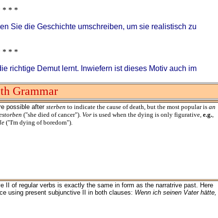
 * * *
n Sie die Geschichte umschreiben, um sie realistisch zu
 * * *
 richtige Demut lernt. Inwiefern ist dieses Motiv auch im
ith Grammar
re possible after
sterben
to indicate the cause of death, but the most popular is
an
restorben
("she died of cancer").
Vor
is used when the dying is only figurative,
e.g.
,
le
("I'm dying of boredom").
 II of regular verbs is exactly the same in form as the narratrive past. Here
nce using present subjunctive II in both clauses:
Wenn ich seinen Vater hätte,