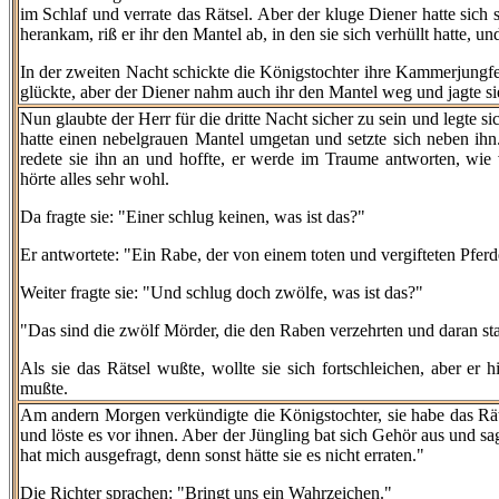
im Schlaf und verrate das Rätsel. Aber der kluge Diener hatte sich s
herankam, riß er ihr den Mantel ab, in den sie sich verhüllt hatte, un
In der zweiten Nacht schickte die Königstochter ihre Kammerjungfer;
glückte, aber der Diener nahm auch ihr den Mantel weg und jagte si
Nun glaubte der Herr für die dritte Nacht sicher zu sein und legte si
hatte einen nebelgrauen Mantel umgetan und setzte sich neben ihn.
redete sie ihn an und hoffte, er werde im Traume antworten, wie
hörte alles sehr wohl.
Da fragte sie: "Einer schlug keinen, was ist das?"
Er antwortete: "Ein Rabe, der von einem toten und vergifteten Pferd
Weiter fragte sie: "Und schlug doch zwölfe, was ist das?"
"Das sind die zwölf Mörder, die den Raben verzehrten und daran st
Als sie das Rätsel wußte, wollte sie sich fortschleichen, aber er h
mußte.
Am andern Morgen verkündigte die Königstochter, sie habe das Rät
und löste es vor ihnen. Aber der Jüngling bat sich Gehör aus und sag
hat mich ausgefragt, denn sonst hätte sie es nicht erraten."
Die Richter sprachen: "Bringt uns ein Wahrzeichen."