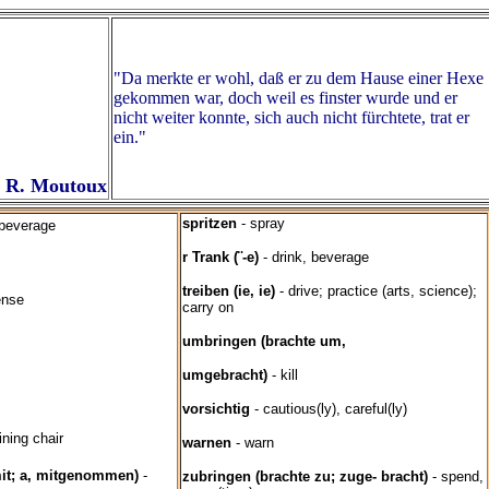
"Da merkte er wohl, daß er zu dem Hause einer Hexe
gekommen war, doch weil es finster wurde und er
nicht weiter konnte, sich auch nicht fürchtete, trat er
ein."
e R. Moutoux
spritzen
- spray
 beverage
r Trank (¨-e)
- drink, beverage
treiben (ie, ie)
- drive; practice (arts, science);
ense
carry on
umbringen (brachte um,
umgebracht)
- kill
vorsichtig
- cautious(ly), careful(ly)
lining chair
warnen
- warn
it; a, mitgenommen)
-
zubringen (brachte zu; zuge- bracht)
- spend,