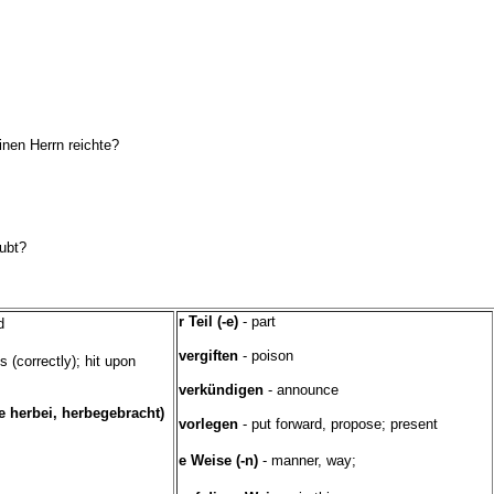
inen Herrn reichte?
ubt?
r Teil (-e)
- part
d
vergiften
- poison
s (correctly); hit upon
verkündigen
- announce
e herbei, herbegebracht)
vorlegen
- put forward, propose; present
e Weise (-n)
- manner, way;