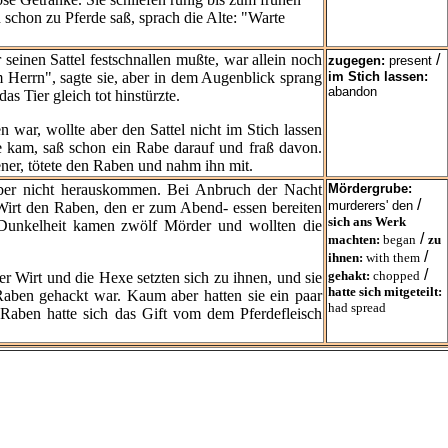
 schon zu Pferde saß, sprach die Alte: "Warte
 seinen Sattel festschnallen mußte, war allein noch
/
zugegen:
present
Herrn", sagte sie, aber in dem Augenblick sprang
im Stich lassen:
abandon
as Tier gleich tot hinstürzte.
 war, wollte aber den Sattel nicht im Stich lassen
e kam, saß schon ein Rabe darauf und fraß davon.
ner, tötete den Raben und nahm ihn mit.
ber nicht herauskommen. Bei Anbruch der Nacht
Mördergrube:
/
murderers' den
Wirt den Raben, den er zum Abend- essen bereiten
sich ans Werk
r Dunkelheit kamen zwölf Mörder und wollten die
/
machten:
began
zu
/
ihnen:
with them
/
gehakt:
chopped
er Wirt und die Hexe setzten sich zu ihnen, und sie
hatte sich mitgeteilt:
Raben gehackt war. Kaum aber hatten sie ein paar
had spread
m Raben hatte sich das Gift vom dem Pferdefleisch