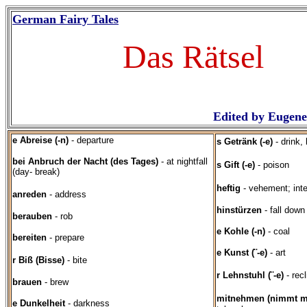
German Fairy Tales
Das Rätsel
Edited by Eugen
e Abreise (-n)
- departure
s Getränk (-e)
- drink,
bei Anbruch der Nacht (des Tages)
- at nightfall
s Gift (-e)
- poison
(day- break)
heftig
- vehement; int
anreden
- address
hinstürzen
- fall down
berauben
- rob
e Kohle (-n)
- coal
bereiten
- prepare
e Kunst (¨-e)
- art
r Biß (Bisse)
- bite
r Lehnstuhl (¨-e)
- rec
brauen
- brew
mitnehmen (nimmt m
e Dunkelheit
- darkness