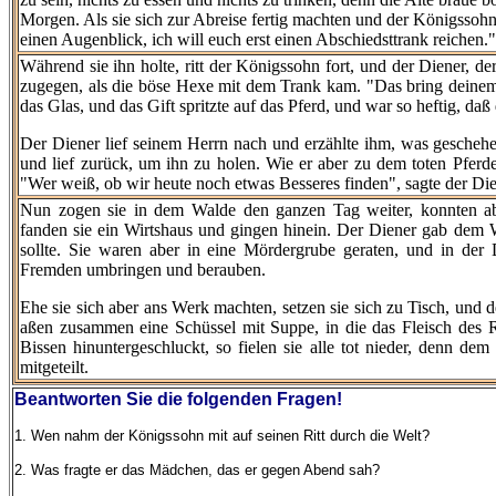
Morgen. Als sie sich zur Abreise fertig machten und der Königssohn
einen Augenblick, ich will euch erst einen Abschiedsttrank reichen."
Während sie ihn holte, ritt der Königssohn fort, und der Diener, der
zugegen, als die böse Hexe mit dem Trank kam. "Das bring deinem 
das Glas, und das Gift spritzte auf das Pferd, und war so heftig, daß d
Der Diener lief seinem Herrn nach und erzählte ihm, was geschehen
und lief zurück, um ihn zu holen. Wie er aber zu dem toten Pferd
"Wer weiß, ob wir heute noch etwas Besseres finden", sagte der Die
Nun zogen sie in dem Walde den ganzen Tag weiter, konnten a
fanden sie ein Wirtshaus und gingen hinein. Der Diener gab dem 
sollte. Sie waren aber in eine Mördergrube geraten, und in de
Fremden umbringen und berauben.
Ehe sie sich aber ans Werk machten, setzen sie sich zu Tisch, und d
aßen zusammen eine Schüssel mit Suppe, in die das Fleisch des 
Bissen hinuntergeschluckt, so fielen sie alle tot nieder, denn de
mitgeteilt.
Beantworten Sie die folgenden Fragen!
1. Wen nahm der Königssohn mit auf seinen Ritt durch die Welt?
2. Was fragte er das Mädchen, das er gegen Abend sah?