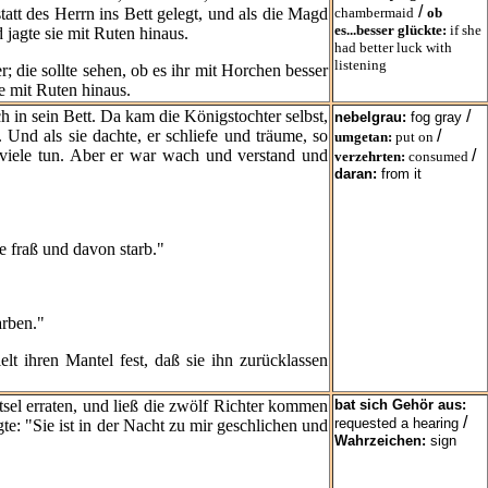
/
tatt des Herrn ins Bett gelegt, und als die Magd
chambermaid
ob
es...besser glückte:
if she
d jagte sie mit Ruten hinaus.
had better luck with
listening
 die sollte sehen, ob es ihr mit Horchen besser
e mit Ruten hinaus.
ch in sein Bett. Da kam die Königstochter selbst,
/
nebelgrau:
fog gray
 Und als sie dachte, er schliefe und träume, so
/
umgetan:
put on
 viele tun. Aber er war wach und verstand und
/
verzehrten:
consumed
daran:
from it
e fraß und davon starb."
arben."
ielt ihren Mantel fest, daß sie ihn zurücklassen
sel erraten, und ließ die zwölf Richter kommen
bat sich Gehör aus:
/
requested a hearing
te: "Sie ist in der Nacht zu mir geschlichen und
Wahrzeichen:
sign