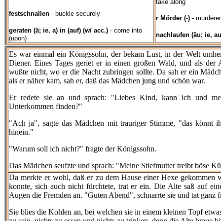
take along
festschnallen
- buckle securely
r Mörder (-)
- murderer
geraten (ä; ie, a) in (auf) (w/ acc.)
- come into
nachlaufen (äu; ie, au
(upon)
Es war einmal ein Königssohn, der bekam Lust, in der Welt umhe
Diener. Eines Tages geriet er in einen großen Wald, und als de
wußte nicht, wo er die Nacht zubringen sollte. Da sah er ein Mäd
als er näher kam, sah er, daß das Mädchen jung und schön war.
Er redete sie an und sprach: "Liebes Kind, kann ich und m
Unterkommen finden?"
"Ach ja", sagte das Mädchen mit trauriger Stimme, "das könnt ihr
hinein."
"Warum soll ich nicht?" fragte der Königssohn.
Das Mädchen seufzte und sprach: "Meine Stiefmutter treibt böse Kün
Da merkte er wohl, daß er zu dem Hause einer Hexe gekommen war
konnte, sich auch nicht fürchtete, trat er ein. Die Alte saß auf 
Augen die Fremden an. "Guten Abend", schnarrte sie und tat ganz fr
Sie blies die Kohlen an, bei welchen sie in einem kleinen Topf etwa
zu sein, nichts zu essen und nichts zu trinken, denn die Alte braue 