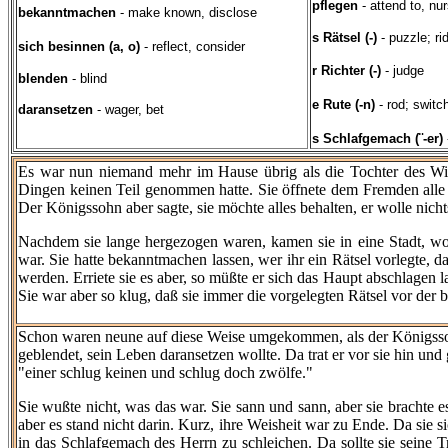
pflegen
- attend to, n
bekanntmachen
- make known, disclose
s Rätsel (-)
- puzzle; ri
sich besinnen (a, o)
- reflect, consider
r Richter (-)
- judge
blenden
- blind
e Rute (-n)
- rod; switc
daransetzen
- wager, bet
s Schlafgemach (¨-er)
Es war nun niemand mehr im Hause übrig als die Tochter des Wirt
Dingen keinen Teil genommen hatte. Sie öffnete dem Fremden alle 
Der Königssohn aber sagte, sie möchte alles behalten, er wolle nicht
Nachdem sie lange hergezogen waren, kamen sie in eine Stadt, wo
war. Sie hatte bekanntmachen lassen, wer ihr ein Rätsel vorlegte, da
werden. Erriete sie es aber, so müßte er sich das Haupt abschlagen la
Sie war aber so klug, daß sie immer die vorgelegten Rätsel vor der b
Schon waren neune auf diese Weise umgekommen, als der Königsso
geblendet, sein Leben daransetzen wollte. Da trat er vor sie hin und g
"einer schlug keinen und schlug doch zwölfe."
Sie wußte nicht, was das war. Sie sann und sann, aber sie brachte es
aber es stand nicht darin. Kurz, ihre Weisheit war zu Ende. Da sie s
in das Schlafgemach des Herrn zu schleichen. Da sollte sie seine T