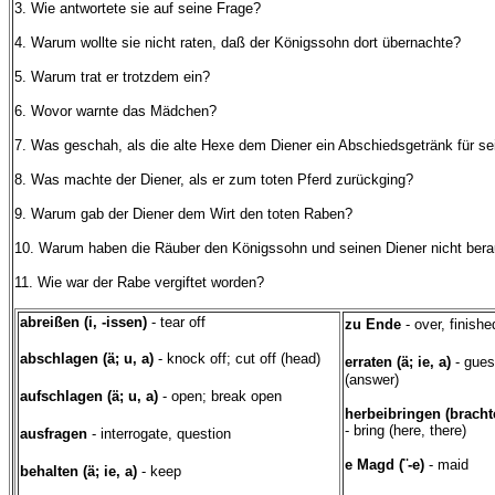
3. Wie antwortete sie auf seine Frage?
4. Warum wollte sie nicht raten, daß der Königssohn dort übernachte?
5. Warum trat er trotzdem ein?
6. Wovor warnte das Mädchen?
7. Was geschah, als die alte Hexe dem Diener ein Abschiedsgetränk für se
8. Was machte der Diener, als er zum toten Pferd zurückging?
9. Warum gab der Diener dem Wirt den toten
Raben?
10. Warum haben die Räuber den Königssohn und seinen Diener nicht bera
11. Wie war der Rabe vergiftet worden?
abreißen (i, -issen)
- tear off
zu Ende
- over, finishe
abschlagen (ä; u, a)
- knock off; cut off (head)
erraten (ä; ie, a)
- gues
(answer)
aufschlagen (ä; u, a)
- open; break open
herbeibringen (bracht
- bring (here, there)
ausfragen
- interrogate, question
e Magd (¨-e)
- maid
behalten (ä; ie, a)
- keep