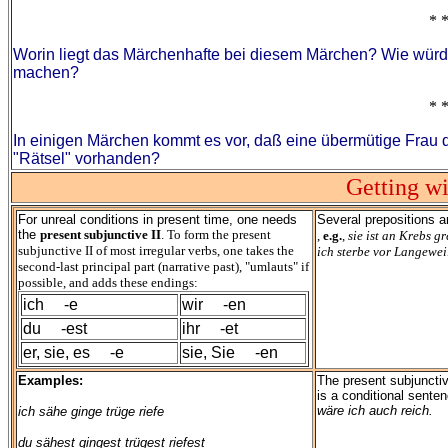
* *
Worin liegt das Märchenhafte bei diesem Märchen? Wie würde
machen?
* *
In einigen Märchen kommt es vor, daß eine übermütige Frau die
"Rätsel" vorhanden?
Getting w
For unreal conditions in present time, one needs
Several prepositions a
the
present subjunctive II
. To form the present
,
e.g.
,
sie ist an Krebs g
subjunctive II of most irregular verbs, one takes the
ich sterbe vor Langewei
second-last principal part (narrative past), "umlauts" if
possible, and adds these endings:
ich -e
wir -en
du -est
ihr -et
er, sie, es -e
sie, Sie -en
Examples:
The present subjunctive
is a conditional sente
wäre ich auch reich.
ich sähe ginge trüge riefe
du sähest gingest trügest riefest