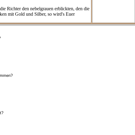
die Richter den nebelgrauen erblick
ten, den die
cken mit Gold und Silber, so wird's Euer
?
kommen?
t?